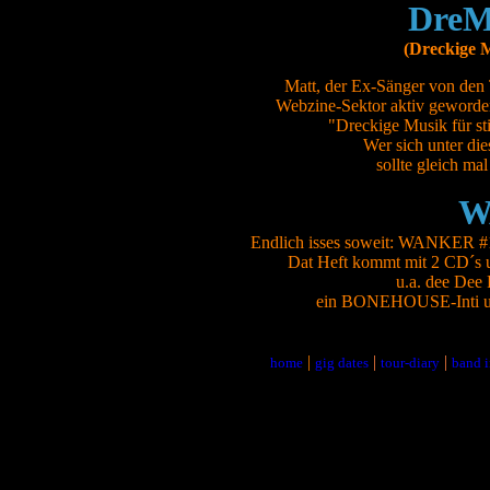
DreM
(Dreckige M
Matt, der Ex-Sänger von 
Webzine-Sektor aktiv geworde
"Dreckige Musik für st
Wer sich unter di
sollte gleich mal
W
Endlich isses soweit: WANKER #11
Dat Heft kommt mit 2 CD´s 
u.a. dee Dee
ein BONEHOUSE-Inti un
|
|
|
home
gig dates
tour-diary
band i